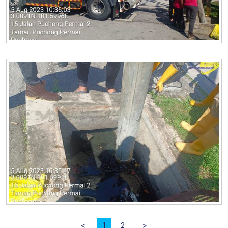
<
1
2
>