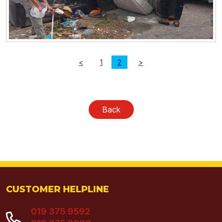
<
1
2
>
Back
CUSTOMER HELPLINE
019 375 9592