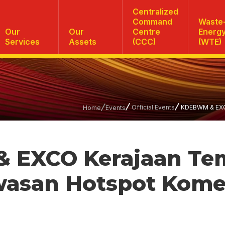
Centralized
Command
Waste-
Our
Our
Centre
Energ
Services
Assets
(CCC)
(WTE)
Official Events
KDEBWM & EXCO
Home
Events
 EXCO Kerajaan Te
wasan Hotspot Komer