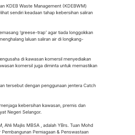
sukan KDEB Waste Management (KDEBWM)
hat sendiri keadaan tahap kebersihan saliran
masang ‘greese-trap’ agar tiada longgokkan
enghalang laluan saliran air di longkang-
engusaha di kawasan komersil menyediakan
awasan komersil juga diminta untuk memastikan
san tersebut dengan penggunaan jentera Catch
enjaga kebersihan kawasan, premis dan
yat Negeri Selangor.
 Ahli Majlis MBSA , adalah YBrs. Tuan Mohd
ar Pembangunan Perniagaan & Penswastaan