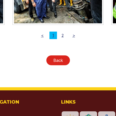
<
1
2
>
Back
IGATION
LINKS