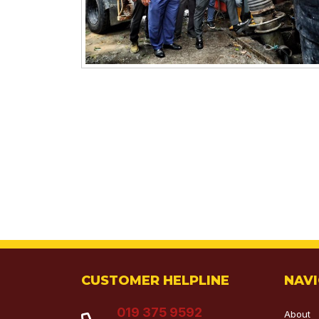
CUSTOMER HELPLINE
NAV
019 375 9592
About