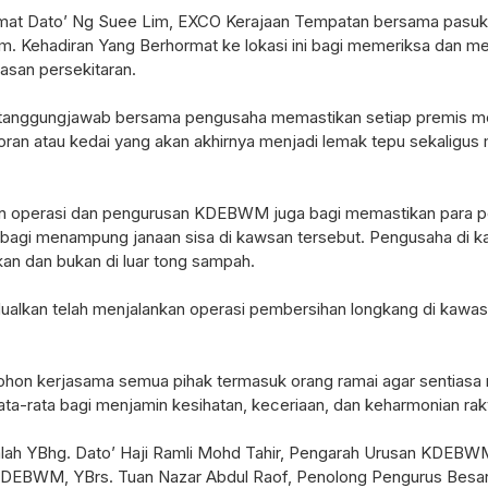
mat Dato’ Ng Suee Lim, EXCO Kerajaan Tempatan bersama pa
 Kehadiran Yang Berhormat ke lokasi ini bagi memeriksa dan meli
asan persekitaran.
 tanggungjawab bersama pengusaha memastikan setiap premis me
oran atau kedai yang akan akhirnya menjadi lemak tepu sekaligus m
n operasi dan pengurusan KDEBWM juga bagi memastikan para p
 bagi menampung janaan sisa di kawsan tersebut. Pengusaha di k
an dan bukan di luar tong sampah.
dualkan telah menjalankan operasi pembersihan longkang di kawa
kerjasama semua pihak termasuk orang ramai agar sentiasa m
a-rata bagi menjamin kesihatan, keceriaan, dan keharmonian rak
ah YBhg. Dato’ Haji Ramli Mohd Tahir, Pengarah Urusan KDEBWM,
 KDEBWM, YBrs. Tuan Nazar Abdul Raof, Penolong Pengurus Bes