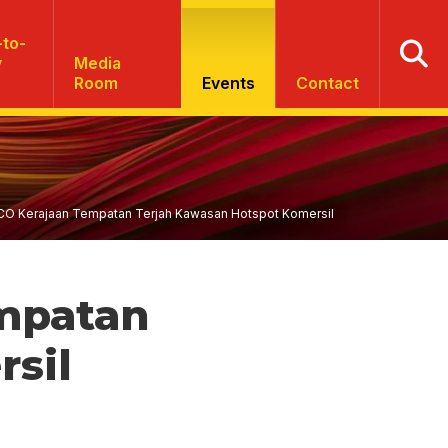
to-
y
Media
Room
Events
Contact
 Kerajaan Tempatan Terjah Kawasan Hotspot Komersil
mpatan
sil